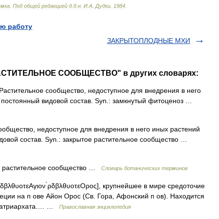
умка
.
Под
общей
редакцией
д
.
б
.
н
.
И
.
А
.
Дудки
.
1984
.
ю работу
ЗАКРЫТОПЛОДНЫЕ МХИ
РАСТИТЕЛЬНОЕ СООБЩЕСТВО" в других словарях:
астительное сообщество, недоступное для внедрения в него
постоянный видовой состав. Syn.: замкнутый фитоценоз …
общество, недоступное для внедрения в него иных растений
овой состав. Syn.: закрытое растительное сообщество …
е растительное сообщество …
Словарь ботанических терминов
̀λδβλθυοτεΑγιον ̀ρδβλθυοτεΟρος], крупнейшее в мире средоточие
ции на п ове Айон Орос (Св. Гора, Афонский п ов). Находится
 Патриархата.… …
Православная энциклопедия