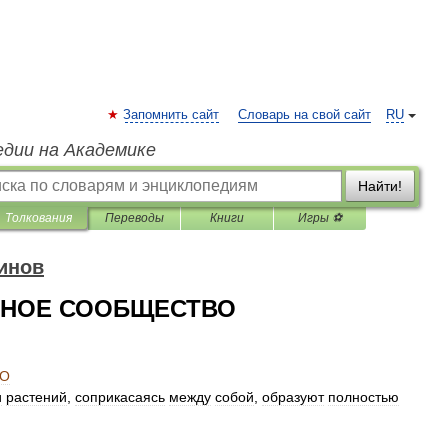
Запомнить сайт
Словарь на свой сайт
RU
едии на Академике
Найти!
Толкования
Переводы
Книги
Игры ⚽
инов
ЬНОЕ СООБЩЕСТВО
О
и
растений
,
соприкасаясь
между
собой
,
образуют
полностью