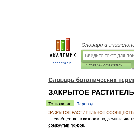
Словари и энциклоп
academic.ru
Словарь ботанических терминов
Словарь ботанических терм
ЗАКРЫТОЕ РАСТИТЕЛ
Толкование
Перевод
ЗАКРЫТОЕ
РАСТИТЕЛЬНОЕ
СООБЩЕСТВ
—
сообщество
,
в
котором
надземные
част
сомкнутый
покров
.