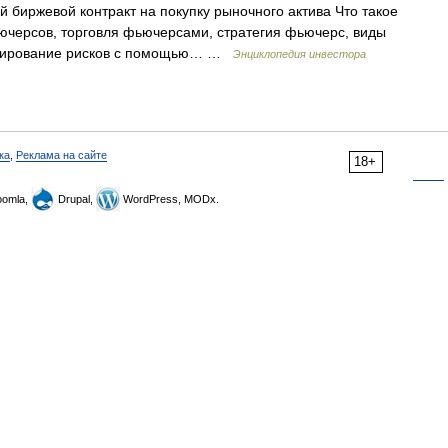
 биржевой контракт на покупку рыночного актива Что такое
ючерсов, торговля фьючерсами, стратегия фьючерс, виды
джирование рисков с помощью… …
Энциклопедия инвестора
ка
,
Реклама на сайте
18+
omla,
Drupal,
WordPress, MODx.