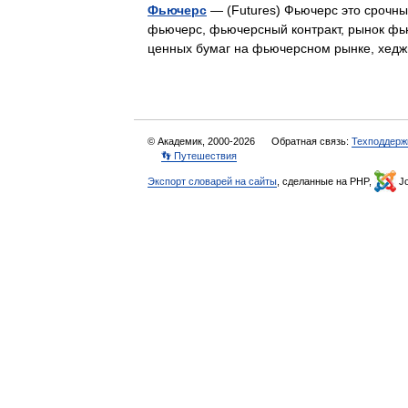
Фьючерс
— (Futures) Фьючерс это срочный
фьючерс, фьючерсный контракт, рынок фь
ценных бумаг на фьючерсном рынке, хе
© Академик, 2000-2026
Обратная связь:
Техподдерж
👣 Путешествия
Экспорт словарей на сайты
, сделанные на PHP,
Jo