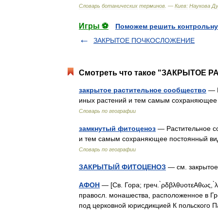
Словарь
ботанических
терминов
. —
Киев:
Наукова
Д
Игры ⚽
Поможем решить контрольну
ЗАКРЫТОЕ ПОЧКОСЛОЖЕНИЕ
Смотреть что такое "ЗАКРЫТОЕ 
закрытое растительное сообщество
— Р
иных растений и тем самым сохраняющее 
Словарь по географии
замкнутый фитоценоз
— Растительное со
и тем самым сохраняющее постоянный вид
Словарь по географии
ЗАКРЫТЫЙ ФИТОЦЕНОЗ
— см. закрыто
АФОН
— [Св. Гора; греч. ̀ρδβλθυοτεΑθως, 
правосл. монашества, расположенное в Гре
под церковной юрисдикцией К польского